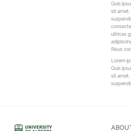
Quis ips
sit amet,
suspendis
consectet
ultrices 
adipiscin
Risus co
Lorem ips
Quis ips
sit amet,
suspendis
ABOUT