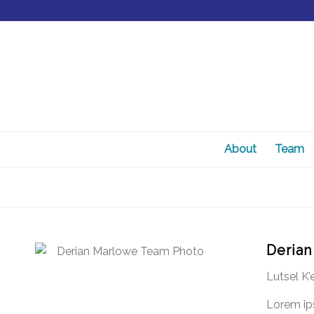
About
Team
Derian
Lutsel K’
Lorem ips