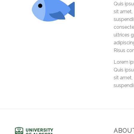
Quis ips
sit amet,
suspendis
consectet
ultrices 
adipiscin
Risus co
Lorem ips
Quis ips
sit amet,
suspendis
ABOUT